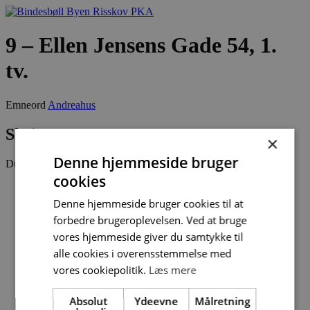
Videre
til
indhold
9 – Ellen Jensens Gade 54, 1.
tv.
Emneord
Andreahus
Skriv et svar
×
Denne hjemmeside bruger
Du skal være
logget ind
for at skrive en kommentar.
cookies
Denne hjemmeside bruger cookies til at
forbedre brugeroplevelsen. Ved at bruge
vores hjemmeside giver du samtykke til
alle cookies i overensstemmelse med
vores cookiepolitik.
Læs mere
Absolut
Ydeevne
Målretning