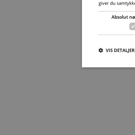
giver du samtykke
Absolut n
VIS DETALJER
Absolut nødvendige c
Hjemmesiden kan ikke
Navn
VISITOR_PRIVACY_