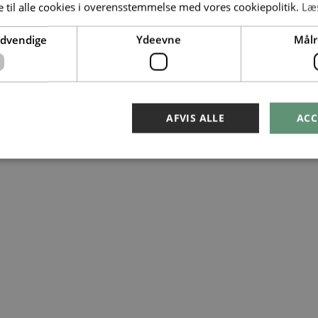
 til alle cookies i overensstemmelse med vores cookiepolitik.
Læ
ødvendige
Ydeevne
Målr
AFVIS ALLE
ACC
Absolut nødvendige
Ydeevne
Målretning
ookies muliggør hjemmesidens grundlæggende funktionalitet såsom brugerlogin og k
 bruges korrekt uden de absolut nødvendige cookies.
Provider /
Udløbsdato
Beskrivelse
Domæne
METADATA
5 måneder
Denne cookie bruges til at gemme bruge
YouTube
4 uger
privatlivsvalg for deres interaktion med
.youtube.com
registrerer data på den besøgendes samt
politikker for beskyttelse af personlige 