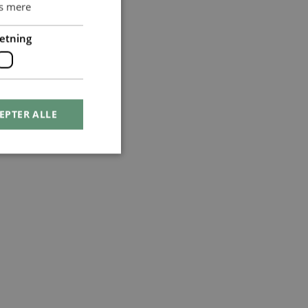
s mere
etning
EPTER ALLE
ontoadministration.
rens samtykke og
 webstedet. Det
ykke om forskellige
oplysninger og