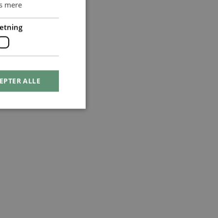
s mere
etning
EPTER ALLE
ontoadministration.
rens samtykke og
 webstedet. Det
ykke om forskellige
oplysninger og