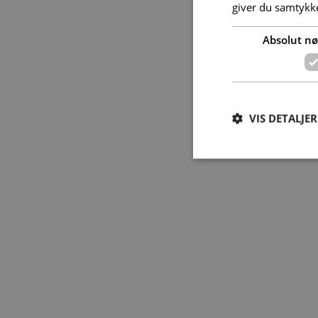
giver du samtykke
Absolut n
VIS DETALJER
Absolut nødvendige c
Hjemmesiden kan ikke
Navn
VISITOR_PRIVACY_