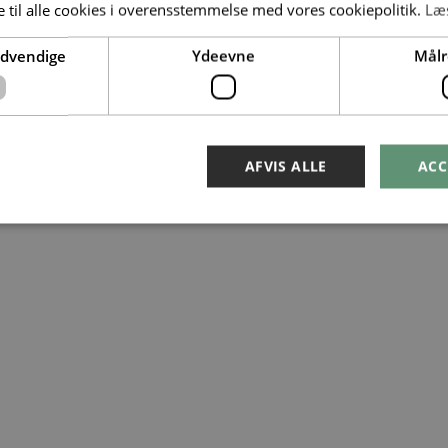
 til alle cookies i overensstemmelse med vores cookiepolitik.
Læ
ødvendige
Ydeevne
Målr
AFVIS ALLE
ACC
Absolut nødvendige
Ydeevne
Målretning
ookies muliggør hjemmesidens grundlæggende funktionalitet såsom brugerlogin og k
 bruges korrekt uden de absolut nødvendige cookies.
Provider /
Udløbsdato
Beskrivelse
Domæne
METADATA
5 måneder
Denne cookie bruges til at gemme bruge
YouTube
4 uger
privatlivsvalg for deres interaktion med
.youtube.com
registrerer data på den besøgendes samt
politikker for beskyttelse af personlige 