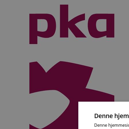
Videre
til
indhold
Denne hjem
Denne hjemmeside