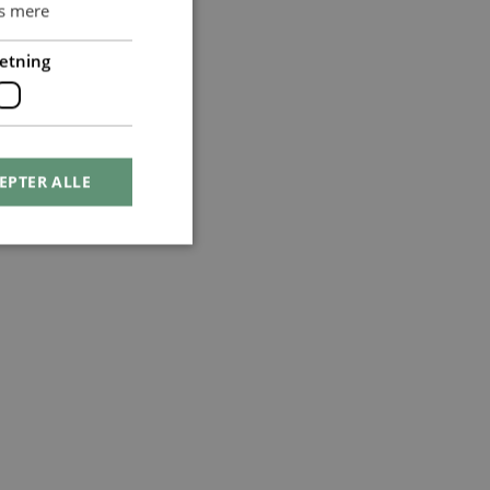
s mere
etning
EPTER ALLE
ontoadministration.
rens samtykke og
 webstedet. Det
ykke om forskellige
oplysninger og