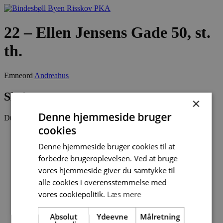
Videre
til
indhold
22 – Ellen Jensens Gade 50, st.
th.
Emneord
Andreahus
Skriv et svar
×
Denne hjemmeside bruger
Du skal være
logget ind
for at skrive en kommentar.
cookies
Denne hjemmeside bruger cookies til at
forbedre brugeroplevelsen. Ved at bruge
vores hjemmeside giver du samtykke til
alle cookies i overensstemmelse med
vores cookiepolitik.
Læs mere
Absolut
Ydeevne
Målretning